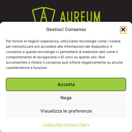
Gestisci Consenso
Contatti
Per fornire le migliori esperienze, utilizziamo tecnologie come i cookie
+39 333 855 1431
per memorizzare e/o accedere alle informazioni del dispositivo. Il
info@aureum.it
consenso a queste tecnologie ci permetterà di elaborare dati come il
comportamento di navigazione o ID unici su questo sito. Non
acconsentire o ritirare il consenso può influire negativamente su alcune
caratteristiche e funzioni.
© 2026 Aureum | All Rights Reserved | P.Iva 18493761003
Creato con amore da
WHIG
Accetta
Link
Nega
Privacy
Termini e Condizioni
Visualizza le preferenze
Cookie Policy
Privacy Policy